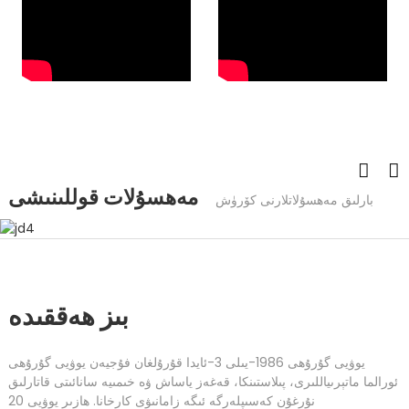
مەھسۇلات قوللىنىشى
بارلىق مەھسۇلاتلارنى كۆرۈش
بىز ھەققىدە
يوۋيى گۇرۇھى 1986-يىلى 3-ئايدا قۇرۇلغان فۇجيەن يوۋيى گۇرۇھى
ئورالما ماتېرىياللىرى، پىلاستىنكا، قەغەز ياساش ۋە خىمىيە سانائىتى قاتارلىق
نۇرغۇن كەسىپلەرگە ئىگە زامانىۋى كارخانا. ھازىر يوۋيى 20