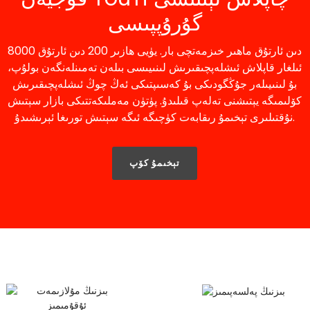
گۇرۇپپىسى
8000 دىن ئارتۇق ماھىر خىزمەتچى بار. يۈيى ھازىر 200 دىن ئارتۇق
ئىلغار قاپلاش ئىشلەپچىقىرىش لىنىيىسى بىلەن تەمىنلەنگەن بولۇپ،
بۇ لىنىيىلەر جۇڭگودىكى بۇ كەسىپتىكى ئەڭ چوڭ ئىشلەپچىقىرىش
كۆلىمىگە يېتىشنى تەلەپ قىلىدۇ. پۈتۈن مەملىكەتتىكى بازار سېتىش
نۇقتىلىرى تېخىمۇ رىقابەت كۈچىگە ئىگە سېتىش تورىغا ئېرىشىدۇ.
تېخىمۇ كۆپ