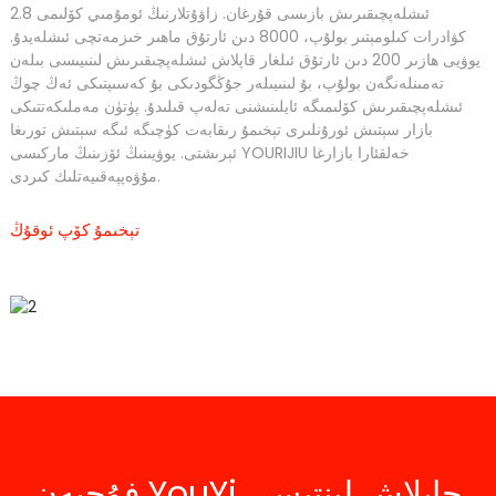
ئىشلەپچىقىرىش بازىسى قۇرغان. زاۋۇتلارنىڭ ئومۇمىي كۆلىمى 2.8
كۋادرات كىلومېتىر بولۇپ، 8000 دىن ئارتۇق ماھىر خىزمەتچى ئىشلەيدۇ.
يوۋيى ھازىر 200 دىن ئارتۇق ئىلغار قاپلاش ئىشلەپچىقىرىش لىنىيىسى بىلەن
تەمىنلەنگەن بولۇپ، بۇ لىنىيىلەر جۇڭگودىكى بۇ كەسىپتىكى ئەڭ چوڭ
ئىشلەپچىقىرىش كۆلىمىگە ئايلىنىشنى تەلەپ قىلىدۇ. پۈتۈن مەملىكەتتىكى
بازار سېتىش ئورۇنلىرى تېخىمۇ رىقابەت كۈچىگە ئىگە سېتىش تورىغا
ئېرىشتى. يوۋيىنىڭ ئۆزىنىڭ ماركىسى YOURIJIU خەلقئارا بازارغا
مۇۋەپپەقىيەتلىك كىردى.
تېخىمۇ كۆپ ئوقۇڭ
فۇجيەن YouYi چاپلاش لېنتىسى