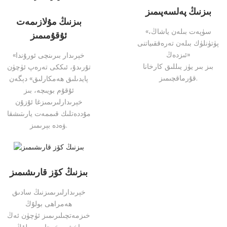
بىزنىڭ پەلسەپىمىز
بىزنىڭ مۇلازىمەت
«سۈپەت بىلەن ياشاڭ،
ئۇقۇمىمىز
پۈتۈنلۈك بىلەن تەرەققىياتنى
ئىزدەڭ»
«خېرىدار بىرىنچى ئورۇندا
بىز بىر يۈز يىللىق كارخانا
تۇرىدۇ، ئىككى تەرەپ ئۈچۈن
قۇرماقچىمىز.
پايدىلىق ھەمكارلىق» دېگەن
ئۇقۇم بويىچە، بىز
خېرىدارلىرىمىزغا ئۇزۇن
مۇددەتلىك قىممەت يارىتىشقا
ۋەدە بېرىمىز.
بىزنىڭ كۆز قارىشىمىز
خېرىدارلىرىمىزنىڭ سادىق
ھەمراھى بولۇڭ
خىزمەتچىلىرىمىز ئۈچۈن ئەڭ
ياخشى خوجايىن بولۇڭ