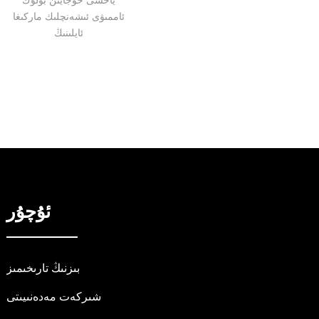
ئاممىۋى ئىشەنچلىك ماركىغا
ئايلىنىڭ
ئۇچۇر
بىزنىڭ تارىخىمىز
شىركەت مەدەنىيىتى