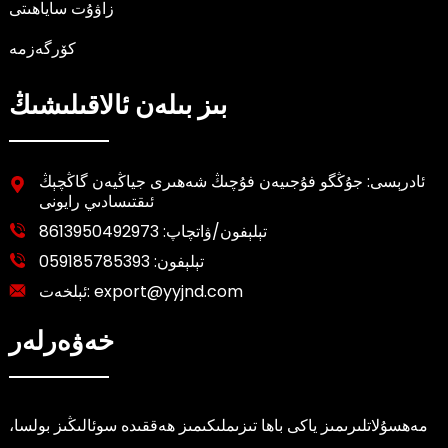
زاۋۇت ساياھىتى
كۆرگەزمە
بىز بىلەن ئالاقىلىشىڭ
ئادرېسى: جۇڭگو فۇجىيەن فۇچىڭ شەھىرى جياڭيەن گاڭچېڭ
ئىقتىسادىي رايونى
تېلېفون/ۋاتچاپ:
8613950492973
تېلېفون:
059185785393
export@yyjnd.com
ئېلخەت:
خەۋەرلەر
مەھسۇلاتلىرىمىز ياكى باھا تىزىملىكىمىز ھەققىدە سوئالىڭىز بولسا،